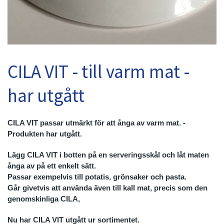
KOMMENTARER/FEEDBACK
FÖRELÄSNINGAR
KONTAKT
CILA VIT - till varm mat -
E-BUTIK
har utgått
ÅTERFÖRSÄLJARE
FILM OM BINNOVA
CILA VIT passar utmärkt för att ånga av varm mat. -
Produkten har utgått.
Lägg CILA VIT i botten på en serveringsskål och låt maten
ånga av på ett enkelt sätt.
Passar exempelvis till potatis, grönsaker och pasta.
Går givetvis att använda även till kall mat, precis som den
genomskinliga CILA,
Nu har CILA VIT utgått ur sortimentet.