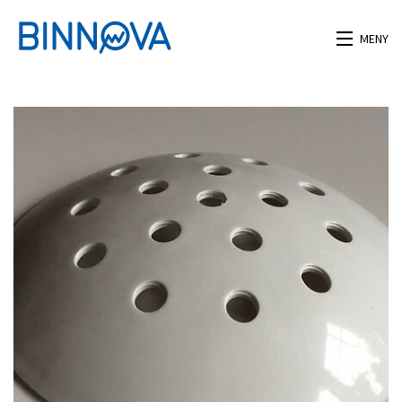
MENY
HEM
NYHETER
PRODUKTER
EXPADDLE
DET VAR EN GÅNG
GOOD4ME
CILA
HANDY DANDY
SERVETTEN HOLDIT
ANTI-JANTE & KAXPILLER